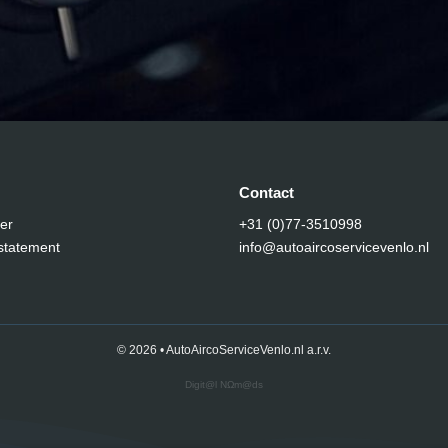
Contact
er
+31 (0)77-3510998
statement
info@autoaircoservicevenlo.nl
© 2026 • AutoAircoServiceVenlo.nl a.r.v.
Digit@l NΩm@ds